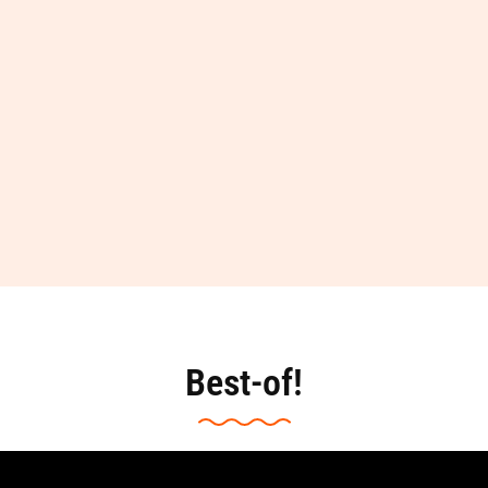
Best-of!
Video-