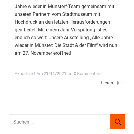
Jahre wieder in Münster“-Team gemeinsam mit
unseren Partnern vom Stadtmuseum mit
Hochdruck an den letzten Herausforderungen
gearbeitet. Mit einem Jahr Verspätung ist es
endlich so weit: Unsere Ausstellung „Alle Jahre
wieder in Münster: Die Stadt & der Film“ wird nun
am 27. November eröffnet!
Zu
Aktualisiert Am
21/11/2021
0 Kommentare
Ausstellungseröf
Lesen
Am
Kommenden
Samstag
Suchen
nach: