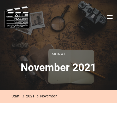
Das "Alle Jahre wieder"-
Ein filmischer Stadtrundgang
Projekt
MONAT
November 2021
Start
2021
November