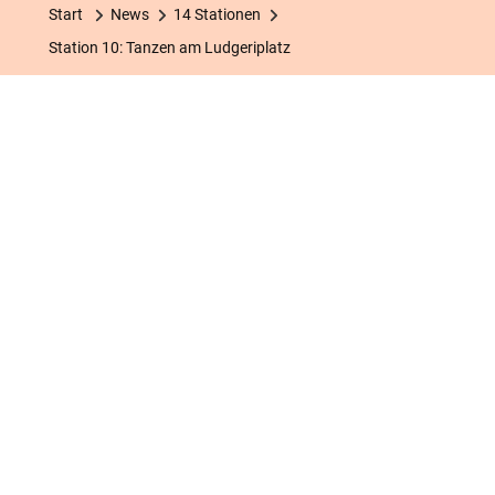
Tanzen
Start
News
14 Stationen
Am
Station 10: Tanzen am Ludgeriplatz
Ludgeriplatz