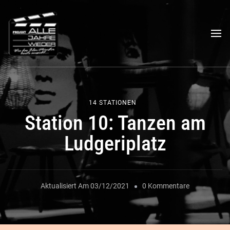
Das "Alle Jahre wieder"-
Ein filmischer Stadtrundgang
Projekt
14 STATIONEN
Station 10: Tanzen am
Ludgeriplatz
Zu
Aktualisiert Am
03/12/2021
0 Kommentare
Station
10: