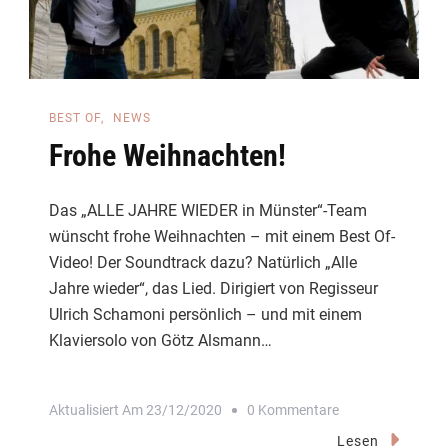
BEST OF
NEWS
Frohe Weihnachten!
Das „ALLE JAHRE WIEDER in Münster“-Team
wünscht frohe Weihnachten – mit einem Best Of-
Video! Der Soundtrack dazu? Natürlich „Alle
Jahre wieder“, das Lied. Dirigiert von Regisseur
Ulrich Schamoni persönlich – und mit einem
Klaviersolo von Götz Alsmann…
Zu
Aktualisiert Am
23/12/2020
0 Kommentare
Frohe
Lesen