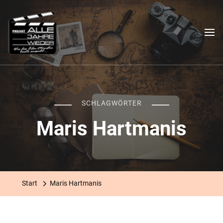
Das "Alle Jahre wieder"-
Ein filmischer Stadtrundgang
Projekt
SCHLAGWÖRTER
Maris Hartmanis
Start
Maris Hartmanis