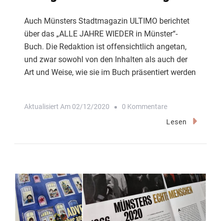
Auch Münsters Stadtmagazin ULTIMO berichtet
über das „ALLE JAHRE WIEDER in Münster“-
Buch. Die Redaktion ist offensichtlich angetan,
und zwar sowohl von den Inhalten als auch der
Art und Weise, wie sie im Buch präsentiert werden
Zu
Aktualisiert Am
02/12/2020
0 Kommentare
Ultimo:
Lesen
„So
Wird
Die
Filmgeschichte
Lebendig!“