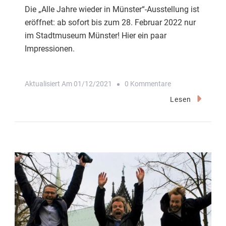
Die „Alle Jahre wieder in Münster“-Ausstellung ist
eröffnet: ab sofort bis zum 28. Februar 2022 nur
im Stadtmuseum Münster! Hier ein paar
Impressionen.
Zu
Aktualisiert Am
01/12/2021
0 Kommentare
Eindrücke
Lesen
Aus
Dem
Stadtmuseum