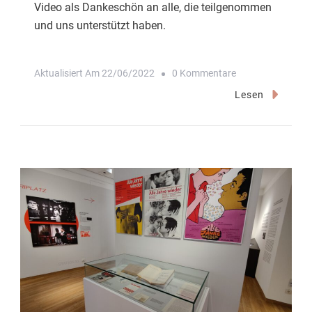
Video als Dankeschön an alle, die teilgenommen
und uns unterstützt haben.
Zu
Aktualisiert Am
22/06/2022
0 Kommentare
Wir
Lesen
Sagen
Danke