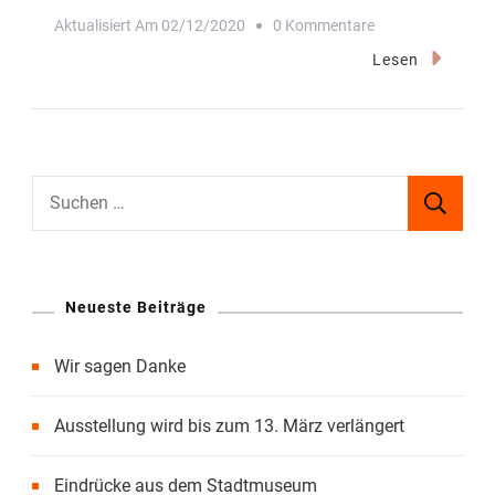
Zu
Aktualisiert Am
02/12/2020
0 Kommentare
„Üppig,
Lesen
Vielschichtig
Und
Hintergründig“
Suchen
nach:
Neueste Beiträge
Wir sagen Danke
Ausstellung wird bis zum 13. März verlängert
Eindrücke aus dem Stadtmuseum