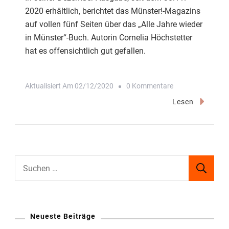
2020 erhältlich, berichtet das Münster!-Magazins
auf vollen fünf Seiten über das „Alle Jahre wieder
in Münster“-Buch. Autorin Cornelia Höchstetter
hat es offensichtlich gut gefallen.
Zu
Aktualisiert Am
02/12/2020
0 Kommentare
„Üppig,
Lesen
Vielschichtig
Und
Hintergründig“
Suchen
nach:
Neueste Beiträge