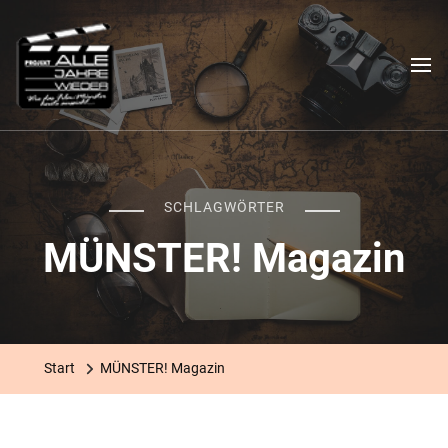
Das "Alle Jahre wieder"-
Ein filmischer Stadtrundgang
Projekt
SCHLAGWÖRTER
MÜNSTER! Magazin
Start
MÜNSTER! Magazin