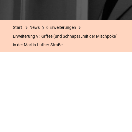
Erweiterung
V:
Kaffee
Start
News
6 Erweiterungen
(und
Erweiterung V: Kaffee (und Schnaps) „mit der Mischpoke“
Schnaps)
in der Martin-Luther-Straße
„mit
Der
Mischpoke“
In
Der
Martin-
Luther-
Straße