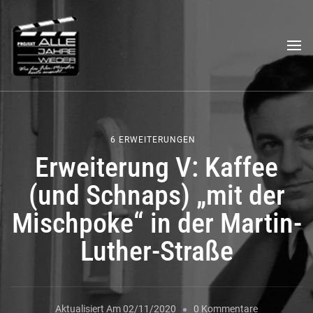
Das "Alle Jahre wieder"-
Ein filmischer Stadtrundgang
Projekt
6 ERWEITERUNGEN
Erweiterung V: Kaffee
(und Schnaps) „mit der
Mischpoke“ in der Martin-
Luther-Straße
Zu
Aktualisiert Am
02/11/2020
0 Kommentare