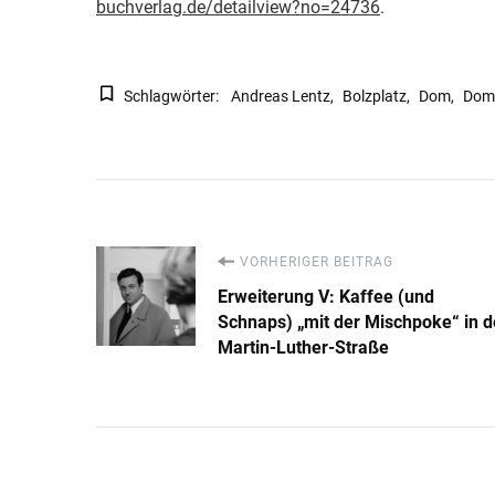
buchverlag.de/detailview?no=24736
.
Schlagwörter:
Andreas Lentz
Bolzplatz
Dom
Dom
Beitragsnavigation
VORHERIGER BEITRAG
Erweiterung V: Kaffee (und
Schnaps) „mit der Mischpoke“ in d
Martin-Luther-Straße