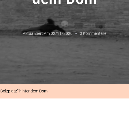
Zu
Aktualisiert Am
02/11/2020
0 Kommentare
Erweiterung
VI:
Der
„Bolzplatz“
Hinter
Dem
 „Bolzplatz“ hinter dem Dom
Dom