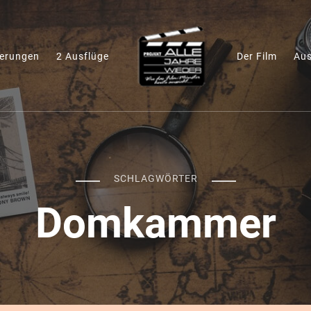
terungen
2 Ausflüge
Der Film
Aus
Das "Alle Jahre
Ein filmischer Stadtrundgang
SCHLAGWÖRTER
Domkammer