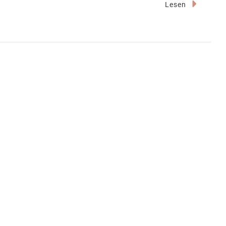
Lesen
erung
latz“