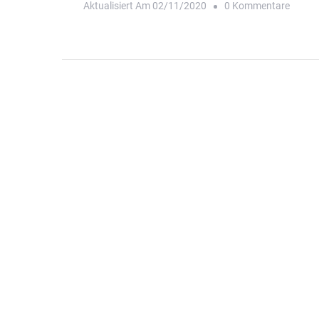
Zu
Aktualisiert Am
02/11/2020
0 Kommentare
Erweit
VI:
Der
„Bolzp
Hinter
Dem
Dom