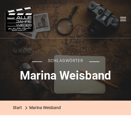
Das "Alle Jahre wieder"-
Ein filmischer Stadtrundgang
Projekt
SCHLAGWÖRTER
Marina Weisband
Start
Marina Weisband