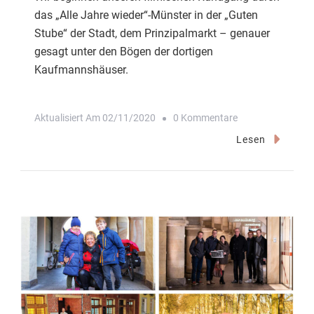
das „Alle Jahre wieder“-Münster in der „Guten
Stube“ der Stadt, dem Prinzipalmarkt – genauer
gesagt unter den Bögen der dortigen
Kaufmannshäuser.
Zu
Aktualisiert Am
02/11/2020
0 Kommentare
Station
Lesen
1:
Unter
Den
Bögen
Am
Prinzipalmarkt