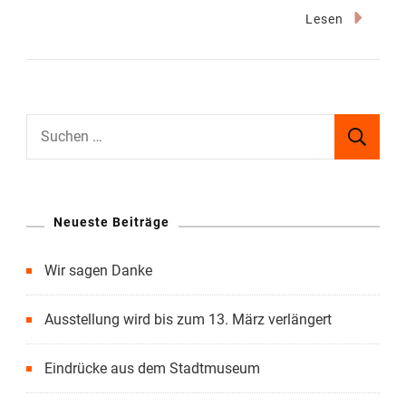
Faszination
Lesen
Foto-
Remake
Suchen
nach:
Neueste Beiträge
Wir sagen Danke
Ausstellung wird bis zum 13. März verlängert
Eindrücke aus dem Stadtmuseum