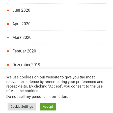
Juni 2020
April 2020
März 2020
Februar 2020
Dezember 2019
We use cookies on our website to give you the most
relevant experience by remembering your preferences and
repeat visits. By clicking “Accept”, you consent to the use
of ALL the cookies.
Copyright 2022, "Alle Jahre wieder"-Projekt.
Impressum
Do not sell my personal information
.
.
Datenschutzerklärung
.
Blossom Travel | Entwickelt
Cookie Settings
Accept
von
Blossom Themes
. Präsentiert von
WordPress
.