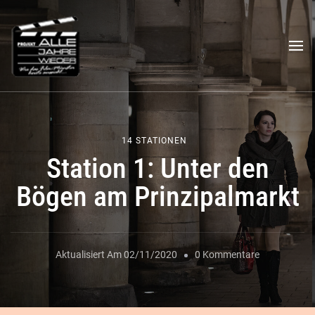
Das "Alle Jahre wieder"-
Ein filmischer Stadtrundgang
Projekt
14 STATIONEN
Station 1: Unter den
Bögen am Prinzipalmarkt
Zu
Aktualisiert Am
02/11/2020
0 Kommentare
Station
1: