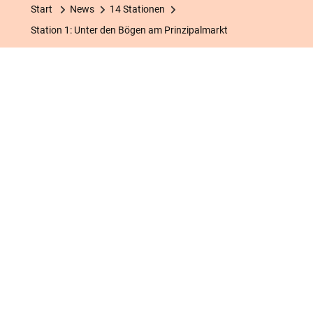
Unter
Start
News
14 Stationen
Den
Station 1: Unter den Bögen am Prinzipalmarkt
Bögen
Am
Prinzipalmar